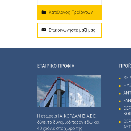
Κατάλογος Προϊόντων
Επικοινωνήστε μαζί μας
ΕΤΑΙΡΙΚΟ ΠΡΟΦΙΛ
ΠΡΟΪ
ΘΕ
ΨΥ
ΑΝΤ
FAN
ΘΕΡ
BOI
Η εταιρεία Ι.Α. ΚΟΡΔΑΛΗΣ Α.Ε.Ε.,
ΘΕ
δίνει το δυναμικό παρόν εδώ και
ΑΥΤ
40 χρόνια στο χώρο της