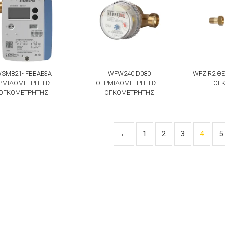
SM821- FBBAE3A
WFW240.D080
WFZ.R2 Θ
ΡΜΙΔΟΜΕΤΡΗΤΗΣ –
ΘΕΡΜΙΔΟΜΕΤΡΗΤΗΣ –
– ΟΓ
ΟΓΚΟΜΕΤΡΗΤΗΣ
ΟΓΚΟΜΕΤΡΗΤΗΣ
←
1
2
3
4
5