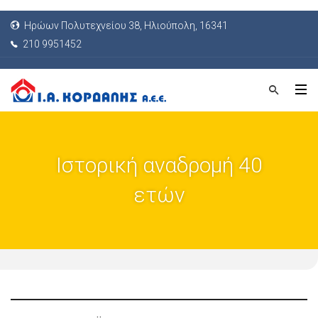
Ηρώων Πολυτεχνείου 38, Ηλιούπολη, 16341
210 9951452
Ιστορική αναδρομή 40
ετών